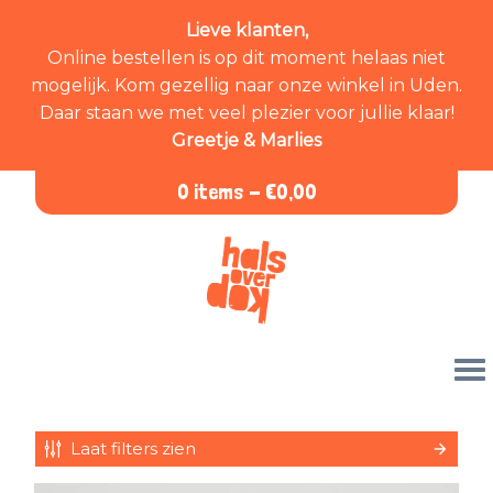
Lieve klanten,
Online bestellen is op dit moment helaas niet
mogelijk. Kom gezellig naar onze winkel in Uden.
Daar staan we met veel plezier voor jullie klaar!
Greetje & Marlies
0 items -
€
0,00
Laat filters zien