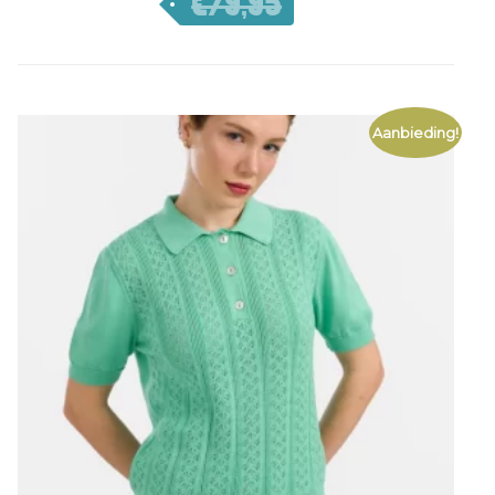
€
79,95
€
55,97
Aanbieding!