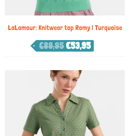
LaLamour: Knitwear top Romy | Turquoise
€
89,95
€
53,95