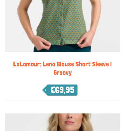
LaLamour: Lena Blouse Short Sleeve |
Groovy
€
69,95