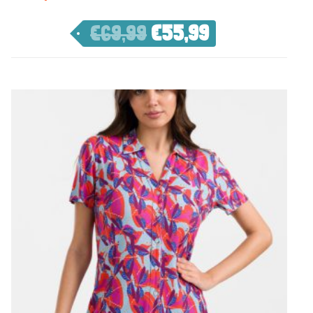
€
69,99
€
55,99