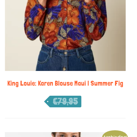
King Louie: Karen Blouse Maui | Summer Fig
€
79,95
€
55,97