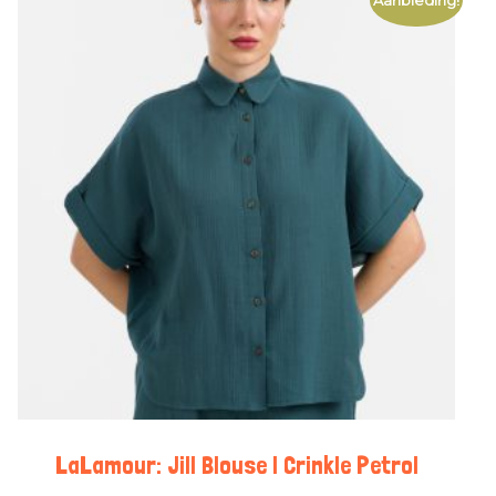
Aanbieding!
LaLamour: Jill Blouse | Crinkle Petrol