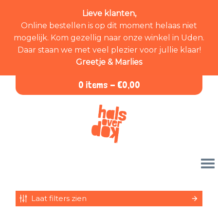
Lieve klanten,
Online bestellen is op dit moment helaas niet
mogelijk. Kom gezellig naar onze winkel in Uden.
Daar staan we met veel plezier voor jullie klaar!
Greetje & Marlies
0 items -
€
0,00
Laat filters zien