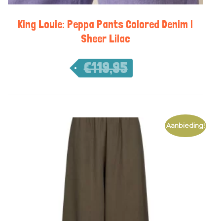
King Louie: Peppa Pants Colored Denim |
Sheer Lilac
€
119,95
€
83,97
Aanbieding!