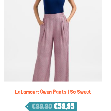
LaLamour: Gwen Pants | So Sweet
€
99,90
€
59,95