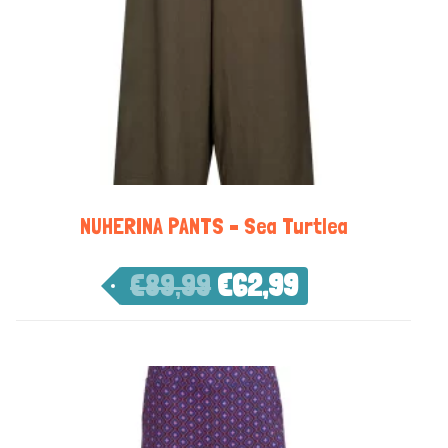
NUHERINA PANTS – Sea Turtlea
€
89,99
€
62,99