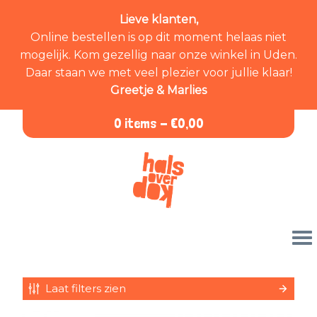
Lieve klanten,
Online bestellen is op dit moment helaas niet
mogelijk. Kom gezellig naar onze winkel in Uden.
Daar staan we met veel plezier voor jullie klaar!
Greetje & Marlies
0 items -
€
0,00
Laat filters zien