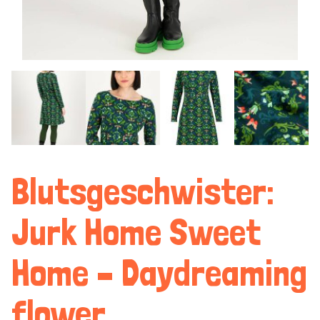
Blutsgeschwister:
Jurk Home Sweet
Home – Daydreaming
flower