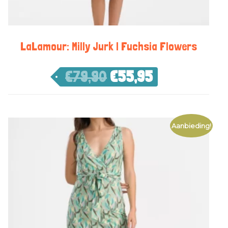
LaLamour: Milly Jurk | Fuchsia Flowers
€
79,90
€
55,95
Aanbieding!