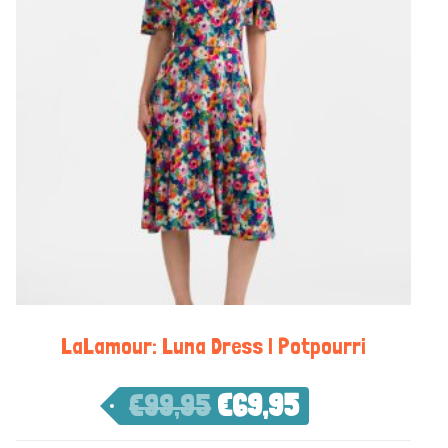
LaLamour: Luna Dress | Potpourri
€
99,95
€
69,95