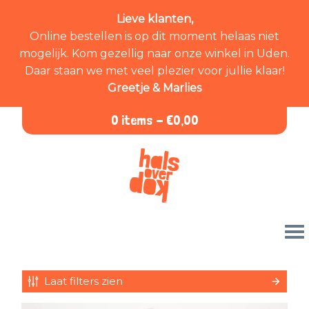
Lieve klanten,
Online bestellen is op dit moment helaas niet
mogelijk. Kom gezellig naar onze winkel in Uden.
Daar staan we met veel plezier voor jullie klaar!
Greetje & Marlies
0 items -
€
0,00
Laat filters zien