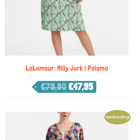
LaLamour: Milly Jurk | Paloma
€
79,90
€
47,95
Aanbieding!