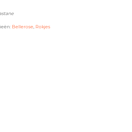
lastane
ieën:
Bellerose
,
Rokjes