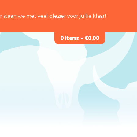
staan we met veel plezier voor jullie klaar!
0 items -
€
0,00