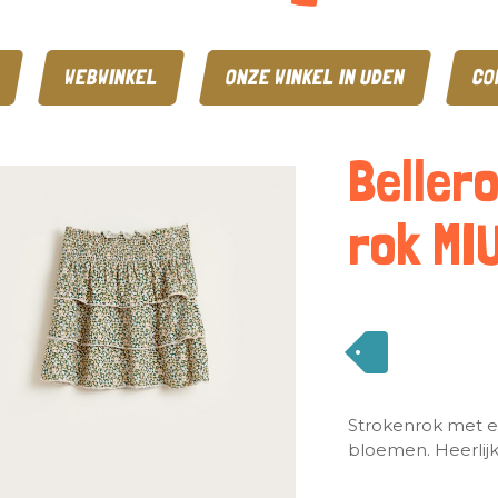
WEBWINKEL
ONZE WINKEL IN UDEN
CO
Beller
rok MI
Strokenrok met ee
bloemen. Heerlijke