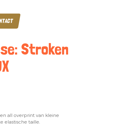
NTACT
ose: Stroken
UX
n all overprint van kleine
 elastische taille.