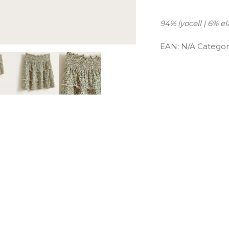
94% lyocell | 6% e
EAN:
N/A
Categor