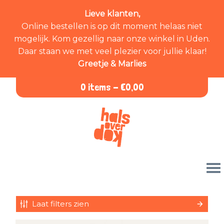
Lieve klanten,
Online bestellen is op dit moment helaas niet
mogelijk. Kom gezellig naar onze winkel in Uden.
Daar staan we met veel plezier voor jullie klaar!
Greetje & Marlies
0 items -
€
0,00
Laat filters zien