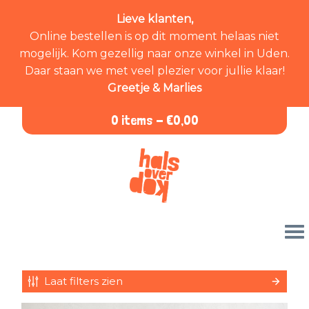
Lieve klanten,
Online bestellen is op dit moment helaas niet
mogelijk. Kom gezellig naar onze winkel in Uden.
Daar staan we met veel plezier voor jullie klaar!
Greetje & Marlies
0 items -
€
0,00
Laat filters zien