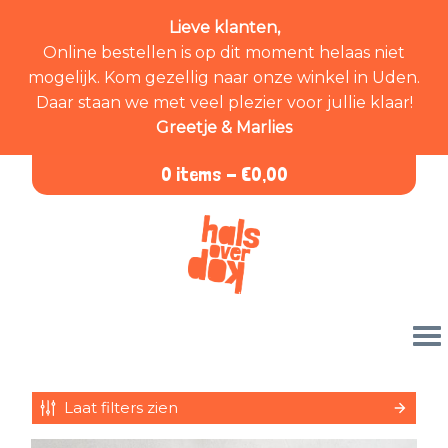
Lieve klanten,
Online bestellen is op dit moment helaas niet
mogelijk. Kom gezellig naar onze winkel in Uden.
Daar staan we met veel plezier voor jullie klaar!
Greetje & Marlies
0 items -
€
0,00
Laat filters zien