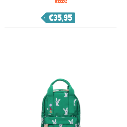
Roze
€
35,95