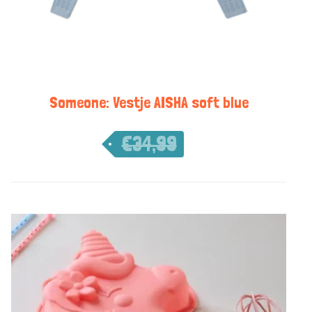
Someone: Vestje AISHA soft blue
€
34,99
€
17,50