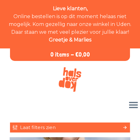
Lieve klanten,
Online bestellen is op dit moment helaas niet
mogelijk. Kom gezellig naar onze winkel in Uden.
Daar staan we met veel plezier voor jullie klaar!
Greetje & Marlies
0 items -
€
0,00
Laat filters zien