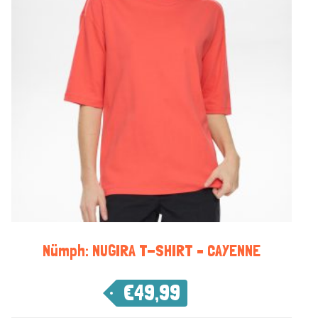
Nümph: NUGIRA T-SHIRT – CAYENNE
€
49,99