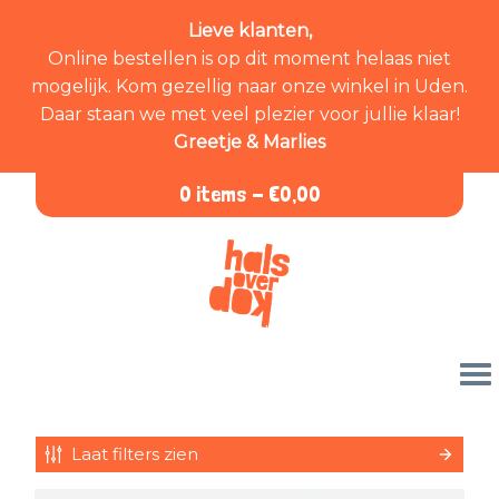
Lieve klanten,
Online bestellen is op dit moment helaas niet
mogelijk. Kom gezellig naar onze winkel in Uden.
Daar staan we met veel plezier voor jullie klaar!
Greetje & Marlies
0 items -
€
0,00
Laat filters zien