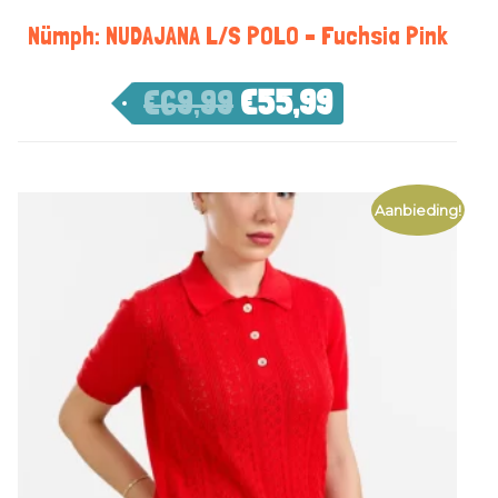
Nümph: NUDAJANA L/S POLO – Fuchsia Pink
€
69,99
€
55,99
Aanbieding!