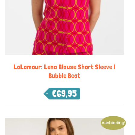
LaLamour: Lena Blouse Short Sleeve |
Bubble Beat
€
69,95
Aanbieding!