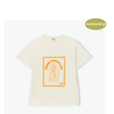
€
55,97
Aanbieding!