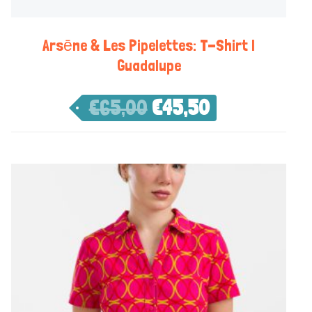
Arsēne & Les Pipelettes: T-Shirt |
Guadalupe
€
65,00
€
45,50