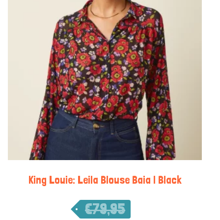
King Louie: Leila Blouse Baia | Black
€
79,95