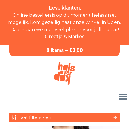
Lieve klanten,
Online bestellen is op dit moment helaas niet
mogelijk. Kom gezellig naar onze winkel in Uden.
Daar staan we met veel plezier voor jullie klaar!
Greetje & Marlies
0 items -
€
0,00
Laat filters zien