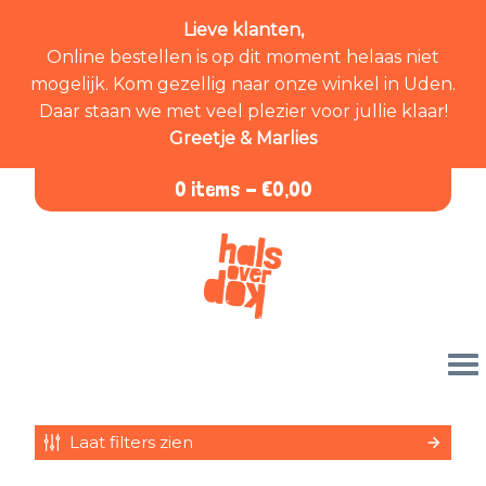
Lieve klanten,
Online bestellen is op dit moment helaas niet
mogelijk. Kom gezellig naar onze winkel in Uden.
Daar staan we met veel plezier voor jullie klaar!
Greetje & Marlies
0 items -
€
0,00
Laat filters zien