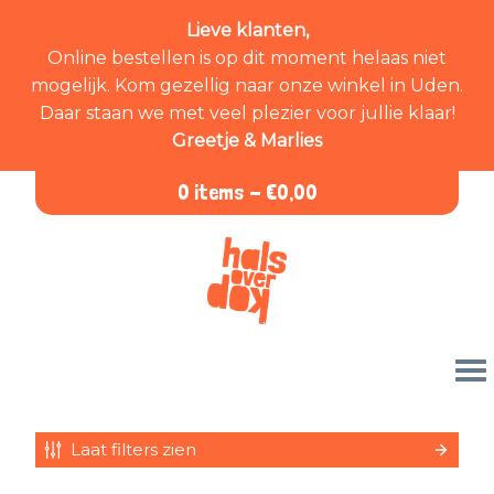
Lieve klanten,
Online bestellen is op dit moment helaas niet
mogelijk. Kom gezellig naar onze winkel in Uden.
Daar staan we met veel plezier voor jullie klaar!
Greetje & Marlies
0 items -
€
0,00
Laat filters zien