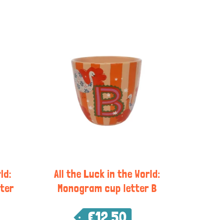
ld:
All the Luck in the World:
Ster
Monogram cup letter B
€
12,50