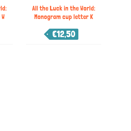
ld:
All the Luck in the World:
 W
Monogram cup letter K
€
12,50