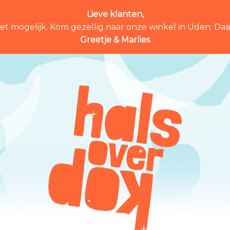
Lieve klanten,
et mogelijk. Kom gezellig naar onze winkel in Uden. Daar 
Greetje & Marlies