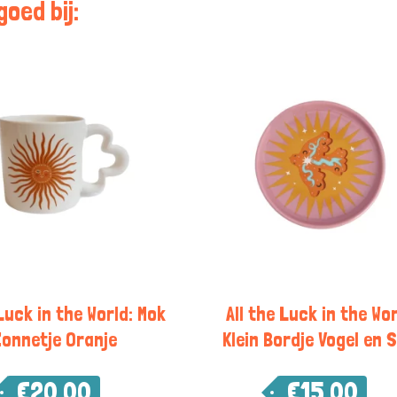
oed bij:
 Luck in the World: Mok
All the Luck in the Wor
onnetje Oranje
Klein Bordje Vogel en 
€
20,00
€
15,00