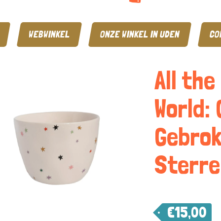
WEBWINKEL
ONZE WINKEL IN UDEN
CO
All the
World:
Gebrok
Sterre
€
15,00