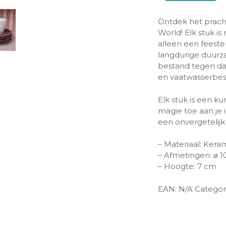
Ontdek het pracht
World! Elk stuk i
alleen een feestel
langdurige duurz
bestand tegen dag
en vaatwasserbes
Elk stuk is een k
magie toe aan je 
een onvergetelijk 
– Materiaal: Kera
– Afmetingen: ⌀ 
– Hoogte: 7 cm
EAN:
N/A
Categor