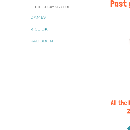
Past g
THE STICKY SIS CLUB
DAMES
RICE DK
KADOBON
All the
Z