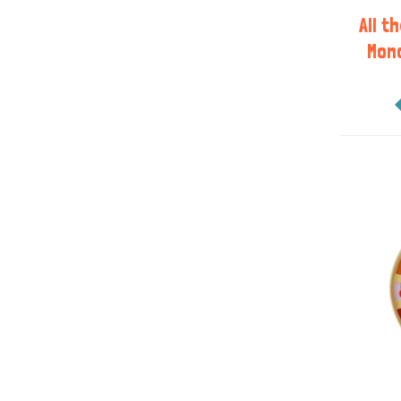
All t
Mono