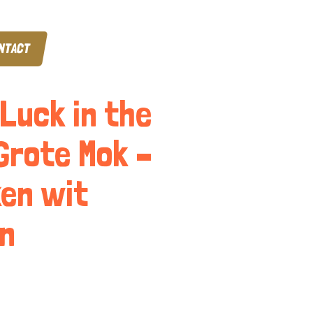
NTACT
 Luck in the
 Grote Mok –
en wit
n