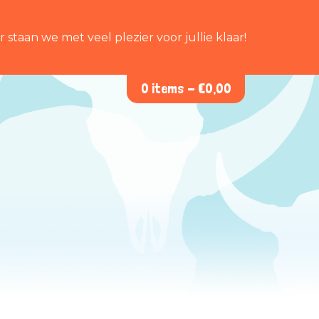
staan we met veel plezier voor jullie klaar!
0 items -
€
0,00