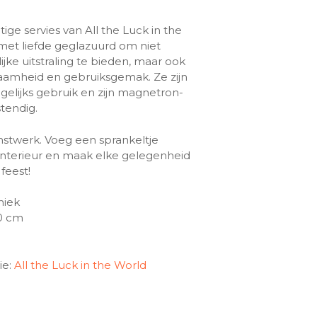
ige servies van All the Luck in the
s met liefde geglazuurd om niet
ijke uitstraling te bieden, maar ook
aamheid en gebruiksgemak. Ze zijn
elijks gebruik en zijn magnetron-
tendig.
unstwerk. Voeg een sprankeltje
interieur en maak elke gelegenheid
feest!
miek
10 cm
ie:
All the Luck in the World